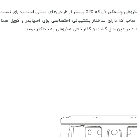
ساب ووفر کم عمق Mille PRO به لطف ظرفیت گشت و گذار مخروطی چشمگیر آن که 20٪
ق ساب که دارای ساختار پشتیبانی اختصاصی برای اسپایدر و کویل صدا
 در عین حال گشت و گذار خطی مخروطی به حداکثر برسد.