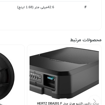
F
42.6میلی متر (
1.68
اینچ)
محصولات مرتبط
ساب باکس اکتیو هرتز مدل HERTZ DBA201 F