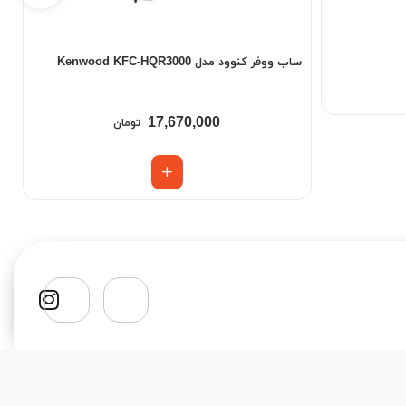
سا
ساب ووفر کنوود مدل Kenwood KFC-HQR3000
17,670,000
تومان