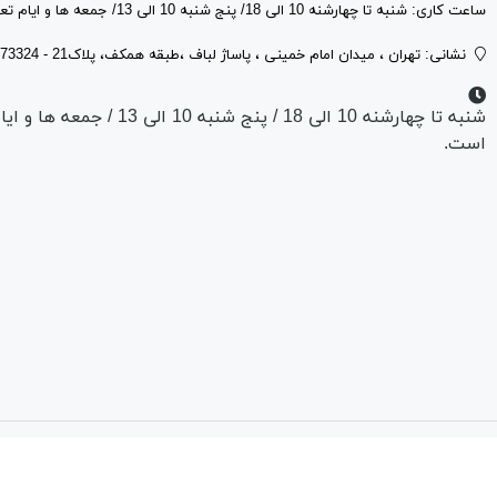
ساعت کاری: شنبه تا چهارشنه 10 الی 18/ پنج شنبه 10 الی 13/ جمعه ها و ایام تعطیل فروشگاه تعطیل است.
نشانی: تهران ، میدان امام خمینی ، پاساژ لباف ،طبقه همكف، پلاک21 - 09126773324 -02133111817
شنبه تا چهارشنه 10 الی 18 / پنج ش
است.
علق به نام تجاری ثبت شده دیجی کار سیستم می باشد