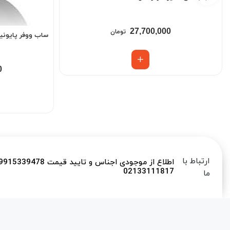
27,700,000
تومان
ساب ووفر پایونیر مدل -W3004D4
0
ارتباط با
02133111817
ما