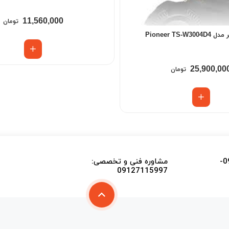
11,560,000
تومان
Pioneer TS
25,900,00
تومان
اطلاع از موجودی اجناس و تایید قیمت 09915339478-
مشاوره فنی و تخصصی:
09127115997