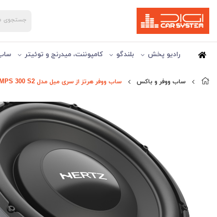
رادیو پخش
بلندگو
کامپوننت، میدرنج و توئیتر
ساب 
ساب ووفر و باكس
ساب ووفر هرتز از سری میل مدل MPS 300 S2