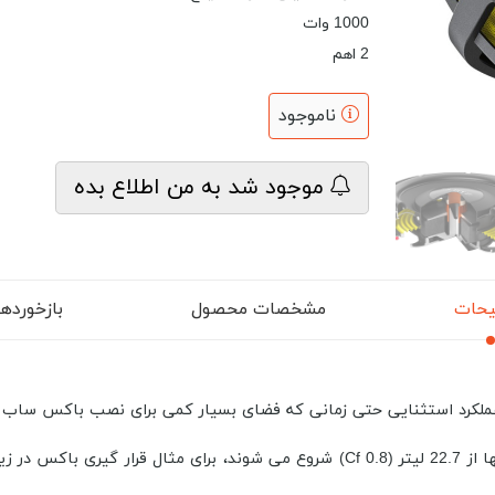
1000 وات
2 اهم
ناموجود
موجود شد به من اطلاع بده
حات
مشخصات محصول
بازخوردها (
MPS 300برای جانمایی در باکس های پلمپ فوق فشرده که تنها از 22.7 لیتر (0.8 Cf) شر