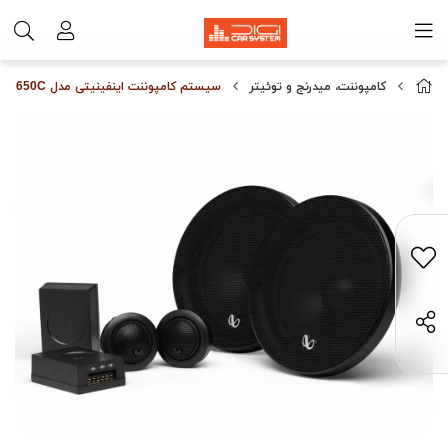
کامپوننت، میدرنج و توئیتر
سیستم كامپوننت اینفینیتی مدل Infinity Alpha 650C