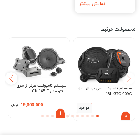
نمایش بیشتر
محصولات مرتبط
سیستم كامپوننت هرتز از سری
س
سیستم كامپوننت جی بی ال مدل
سنتو مدل CK 165 F
سن
JBL GTO 609C
19,600,000
تومان
موجود