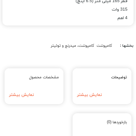
قطر 165 میلی متر (6.5 اینچ)
315 وات
4 اهم
بخشها :
کامپوننت
کامپوننت، میدرنج و توئیتر
توضیحات
مشخصات محصول
نمایش بیشتر
نمایش بیشتر
بازخوردها (0)