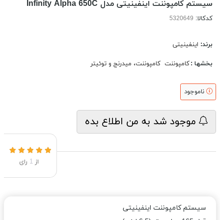
سیستم كامپوننت اینفینیتی مدل Infinity Alpha 650C
کدکالا:
برند:
اینفینیتی
بخشها :
کامپوننت
کامپوننت، میدرنج و توئیتر
ناموجود
موجود شد به من اطلاع بده
از
1
رای
سیستم كامپوننت اینفینیتی