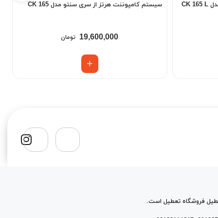
CK 
سیستم كامپوننت هرتز از سری سنتو مدل CK 165
س
19,600,000
تومان