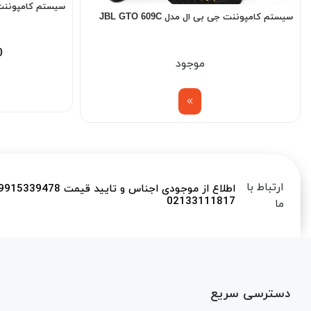
سیستم كامپوننت هرت
سیستم كامپوننت جی بی ال مدل JBL GTO 609C
0
موجود
ارتباط با
02133111817
ما
دسترسی سریع