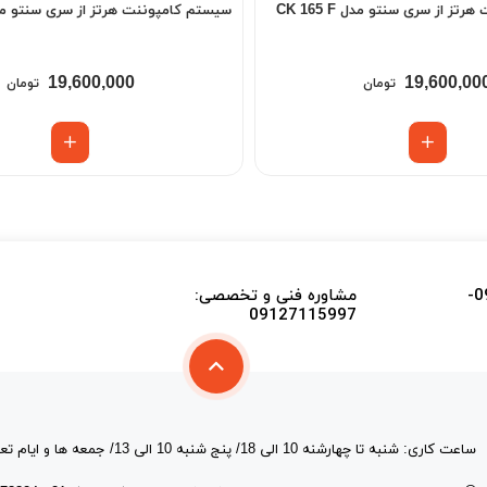
ز از سری سنتو مدل CK 165 F
سیستم كامپوننت هرتز از سری سنتو مدل 165 L
19,600,000
19,600,00
تومان
تومان
اطلاع از موجودی اجناس و تایید قیمت 09915339478-
مشاوره فنی و تخصصی:
09127115997
ساعت کاری: شنبه تا چهارشنه 10 الی 18/ پنج شنبه 10 الی 13/ جمعه ها و ایام تعطیل فروشگاه تعطیل است.