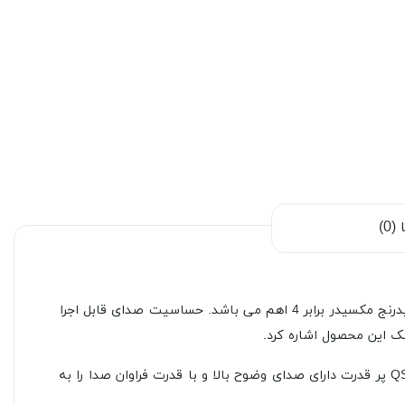
0)
میدرنج کیو اس QS KA4 در شکل دایره ای و سایز 4 اینچ طراحی شده و بیشترین قدرت توان خارج شده 50 وات را داراست. آمپدانس میدرنج مکسیدر برابر 4 اهم می باشد. حساسیت صدای قابل اجرا
پاسخ فرکانسی در نظر گرفته شده برای این میدرنج بین 150 تا 8000 هرتز است. تعداد آن در هر جعبه یک عدد است. این میدرنج QS KA4 پر قدرت دارای صدای وضوح بالا و با قدرت فراوان صدا را به