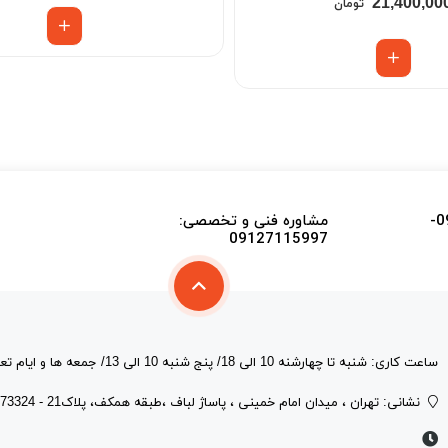
21,400,00
تومان
اطلاع از موجودی اجناس و تایید قیمت 09915339478-
مشاوره فنی و تخصصی:
09127115997
ساعت کاری: شنبه تا چهارشنه 10 الی 18/ پنج شنبه 10 الی 13/ جمعه ها و ایام تعطیل فروشگاه تعطیل است.
نشانی: تهران ، میدان امام خمینی ، پاساژ لباف ،طبقه همكف، پلاک21 - 09126773324 -02133111817