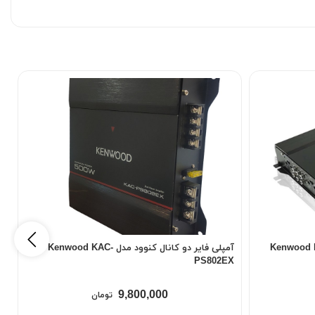
ر کانال کنوود مدل Kenwood KAC-
آمپلی فایر دو کانال کنوود مدل Kenwood KAC-
PS802EX
9,800,000
تومان
آ