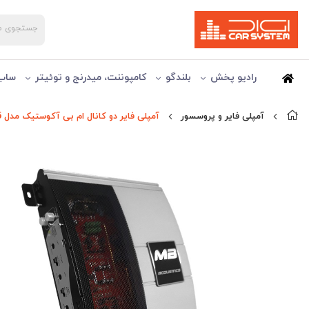
رادیو پخش
بلندگو
کامپوننت، میدرنج و توئیتر
ساب 
آمپلی فایر و پروسسور
آمپلی فایر دو کانال ام بی آکوستیک مدل MBacoustics MBA-295