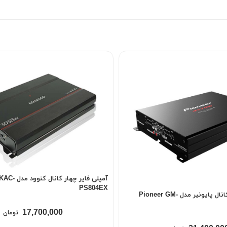
آمپلی فایر چها
PS804EX
آمپلی فایر چهار کانال پایونیر مدل Pioneer GM-
17,700,000
تومان