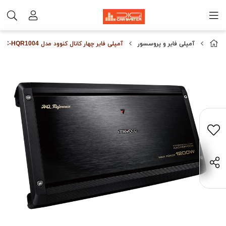
آمپلی فایر و پروسسور
آمپلی فایر چهار کانال کنوود مدل Kenwood KAC-HQR1004