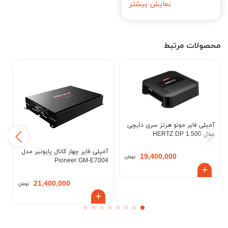
نمایش بیشتر
محصولات مرتبط
آمپلی فایر مونو هرتز سری دایچی
مدل HERTZ DP 1.500
آ
X
آمپلی فایر چهار کانال پایونیر مدل
19,400,000
تومان
Pioneer GM-E7004
21,400,000
تومان