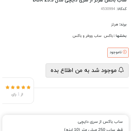
ساب باکس هرتز از سری دایچی مدل DBX 25.3
کدکالا:
برند:
هرتز
بخشها :
باکس
ساب ووفر و باكس
ناموجود
موجود شد به من اطلاع بده
از
1
رای
ساب باکس از سری دایچی
قطر ساب 250 میلی متر (10 اینچ)