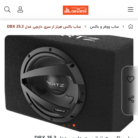
ساب ووفر و باكس
ساب باکس هرتز از سری دایچی مدل DBX 25.3