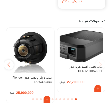
نمایش بیشتر
محصولات مرتبط
ساب باکس اکتیو هرتز مدل
7
HERTZ DBA201 F
ساب ووفر پایونیر مدل Pioneer
27,700,000
TS-W3004D4
تومان
25,900,000
تومان